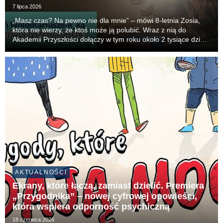
7 lipca 2026
„Masz czas? Na pewno nie dla mnie” – mówi 8-letnia Zosia,
która nie wierzy, że ktoś może ją polubić. Wraz z nią do
Akademii Przyszłości dołączy w tym roku około 2 tysiące dzieci
– każde z nich potrzebuje swojej Wolontariuszki lub
Wolontariusza. To oni poprzez indywidualn...
AKTUALNOŚCI
Ekrany, które łączą, zamiast dzielić. Premiera
„Przygodnika” – nowej cyfrowej opowieści,
która wspiera odporność psychiczną
18 czerwca 2026