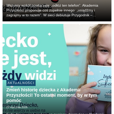
Wszyscy wokół powtarzają: „odłóż ten telefon”. Akademia
Przyszłości proponuje coś zupełnie innego: „usiądźmy i
zagrajmy w to razem”. W sieci debiutuje Przygodnik –
darmowy, interaktywny komiks fantasy dla dzieci w wieku 8–10
lat. Zamiast przebodźcowującej dopaminy, oferu...
AKTUALNOŚCI
Zmień historię dziecka z Akademii
Przyszłości! To ostatni moment, by w tym
pomóc
27 stycznia 2026