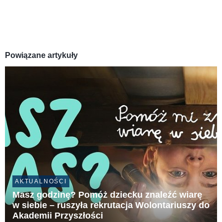
Powiązane artykuły
AKTUALNOŚCI
Masz godzinę? Pomóż dziecku znaleźć wiarę
w siebie – ruszyła rekrutacja Wolontariuszy do
Akademii Przyszłości