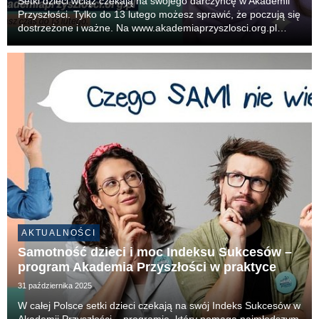
Setki dzieci wciąż czekają na swojego darczyńcę w Akademii
Przyszłości. Tylko do 13 lutego możesz sprawić, że poczują się
dostrzeżone i ważne. Na www.akademiaprzyszlosci.org.pl
znajdziesz ich historie, marzenia i trudności. Wejdź na stronę i
zdecyduj, komu pomóc. Wybiera...
AKTUALNOŚCI
Samotność dzieci i moc Indeksu Sukcesów –
program Akademia Przyszłości w praktyce
31 października 2025
W całej Polsce setki dzieci czekają na swój Indeks Sukcesów w
Akademii Przyszłości – programie, który pomaga najmłodszym