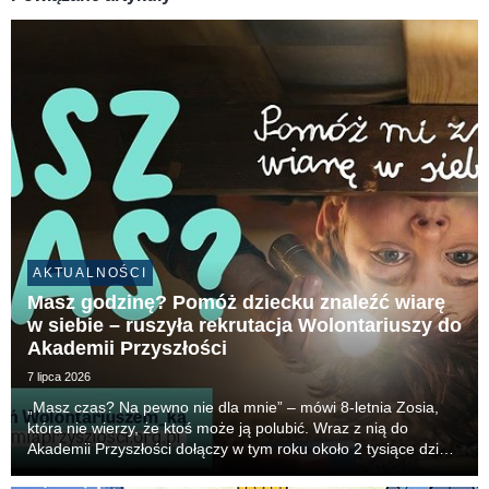
AKTUALNOŚCI
Masz godzinę? Pomóż dziecku znaleźć wiarę
w siebie – ruszyła rekrutacja Wolontariuszy do
Akademii Przyszłości
7 lipca 2026
„Masz czas? Na pewno nie dla mnie” – mówi 8-letnia Zosia,
która nie wierzy, że ktoś może ją polubić. Wraz z nią do
Akademii Przyszłości dołączy w tym roku około 2 tysiące dzieci
– każde z nich potrzebuje swojej Wolontariuszki lub