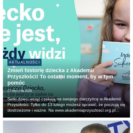
AKTUALNOŚCI
Zmień historię dziecka z Akademii
Przyszłości! To ostatni moment, by w tym
pomóc
27 stycznia 2026
Setki dzieci wciąż czekają na swojego darczyńcę w Akademii
Przyszłości. Tylko do 13 lutego możesz sprawić, że poczują się
dostrzeżone i ważne. Na www.akademiaprzyszlosci.org.pl
znajdziesz ich historie, marzenia i trudności. Wejdź na stronę i
zdecyduj, komu pomóc. Wybiera...