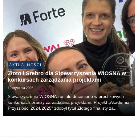
AKTUALNOŚCI
Złoto i Srebro dla Stowarzyszenia WIOSNA w
konkursach zarządzania projektami
12 stycznia 2026
Stowarzyszenie WIOSNA zostało docenione w prestiżowych
konkursach branży zarządzania projektami. Projekt „Akademia
Przyszłości 2024/2025” zdobył tytuł Złotego finalisty za
najlepiej zarządzany projekt w Polsce, w kategorii projekty
społeczne, w konkursie Polish Project E...