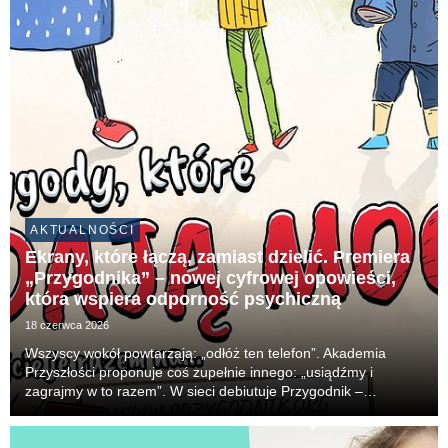
Wolontariusza. To oni poprzez indywidualn...
AKTUALNOŚCI
Ekrany, które łączą, zamiast dzielić. Premiera
„Przygodnika” – nowej cyfrowej opowieści,
która wspiera odporność psychiczną
18 czerwca 2026
Wszyscy wokół powtarzają: „odłóż ten telefon”. Akademia
Przyszłości proponuje coś zupełnie innego: „usiądźmy i
zagrajmy w to razem”. W sieci debiutuje Przygodnik –
darmowy, interaktywny komiks fantasy dla dzieci w wieku 8–10
lat. Zamiast przebodźcowującej dopaminy, oferu...