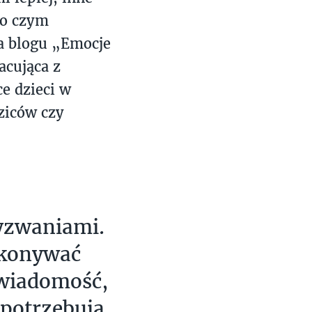
 o czym
na blogu „Emocje
acująca z
e dzieci w
ziców czy
wyzwaniami.
okonywać
świadomość,
i potrzebują