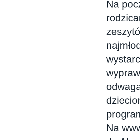
Na pocz
rodzica
zeszytó
najmłod
wystarc
wyprawc
odwaga 
dziecio
program
Na
www