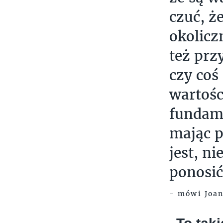
czuć, ż
okolicz
też prz
czy coś
wartośc
fundam
mając p
jest, n
ponosi
- mówi Joan