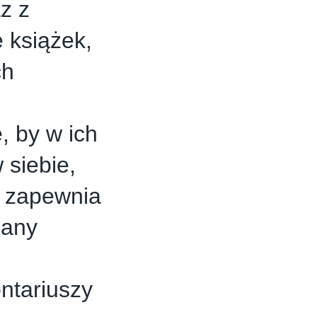
z z
 książek,
ch
, by w ich
 siebie,
e zapewnia
zany
ntariuszy