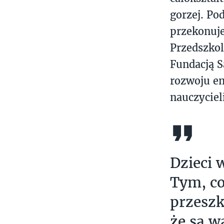
gorzej. Po
przekonuje
Przedszko
Fundacją S
rozwoju em
nauczyciel
Dzieci 
Tym, c
przeszk
że są w