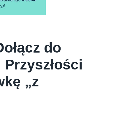
Dołącz do
 Przyszłości
wkę „z