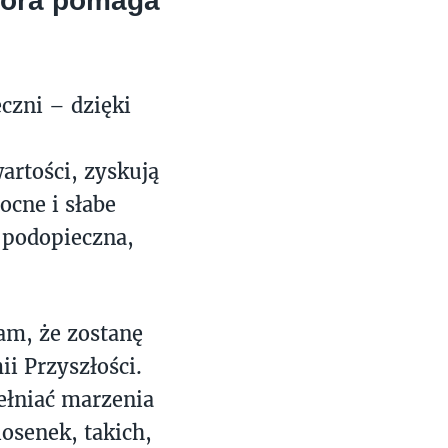
 która pomaga
czni – dzięki
artości, zyskują
ocne i słabe
j podopieczna,
am, że zostanę
i Przyszłości.
pełniać marzenia
iosenek, takich,