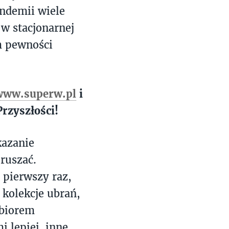
andemii wiele
 w stacjonarnej
m pewności
www.superw.pl
i
rzyszłości!
kazanie
oruszać.
 pierwszy raz,
 kolekcje ubrań,
dbiorem
i lepiej, inne