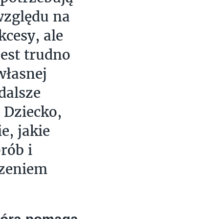
 względu na
kcesy, ale
jest trudno
 własnej
dalsze
Dziecko,
e, jakie
rób i
dzeniem