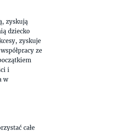
ą, zyskują
ią dziecko
kcesy, zyskuje
e współpracy ze
 początkiem
ci i
a w
rzystać całe