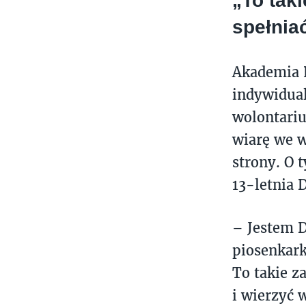
„To taki
spełnia
Akademia P
indywidual
wolontariu
wiarę we w
strony. O 
13-letnia 
– Jestem D
piosenkark
To takie z
i wierzyć 