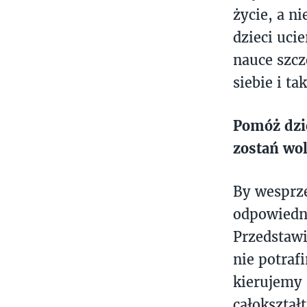
życie, a n
dzieci uci
nauce szcz
siebie i t
Pomóż dzie
zostań wo
By wesprze
odpowiednie
Przedstawi
nie potraf
kierujemy 
całokształ