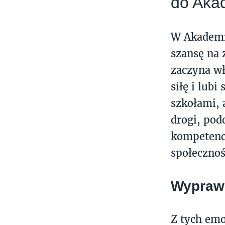
do Aka
W Akademii
szansę na 
zaczyna wł
siłę i lub
szkołami, 
drogi, podc
kompetenc
społecznośc
Wyprawk
Z tych emo