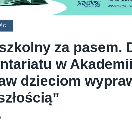
ŚCI
szkolny za pasem. 
ntariatu w Akademii
raw dzieciom wypra
szłością”
1