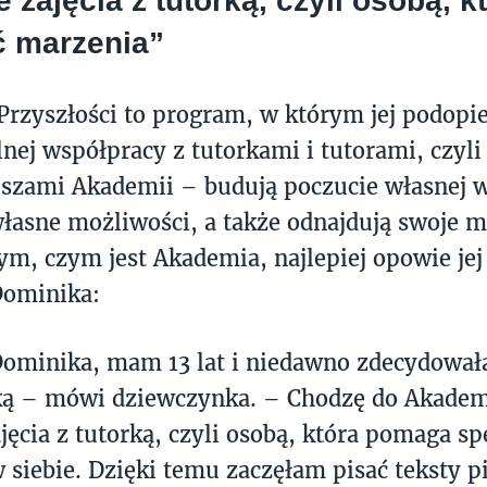
e zajęcia z tutorką, czyli osobą,
ć marzenia”
rzyszłości to program, w którym jej podopie
nej współpracy z tutorkami i tutorami, czyli
szami Akademii – budują poczucie własnej w
łasne możliwości, a także odnajdują swoje m
tym, czym jest Akademia, najlepiej opowie je
Dominika:
ominika, mam 13 lat i niedawno zdecydował
ą – mówi dziewczynka. – Chodzę do Akademi
ajęcia z tutorką, czyli osobą, która pomaga s
w siebie. Dzięki temu zaczęłam pisać teksty p