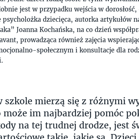
dobnie jest w przypadku wejścia w dorosłość,
 psycholożka dziecięca, autorka artykułów 
laka”
Joanna Kochańska, na co dzień współpr
avant, prowadząca również zajęcia wspierając
ocjonalno-społecznym i konsultacje dla rod
i.
w szkole mierzą się z różnymi 
o może im najbardziej pomóc p
ody na tej trudnej drodze, jest 
artościowe takie, jakie są. Dziec