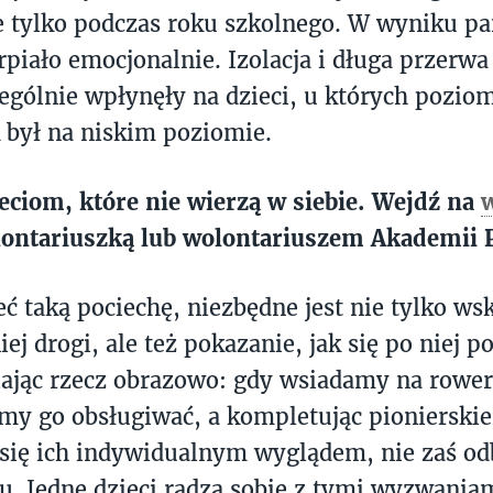
ie tylko podczas roku szkolnego. W wyniku p
erpiało emocjonalnie. Izolacja i długa przerwa
ególnie wpłynęły na dzieci, u których pozio
ak był na niskim poziomie.
ciom, które nie wierzą w siebie. Wejdź na
lontariuszką lub wolontariuszem Akademii P
ć taką pociechę, niezbędne jest nie tylko ws
j drogi, ale też pokazanie, jak się po niej p
ając rzecz obrazowo: gdy wsiadamy na rower
imy go obsługiwać, a kompletując pionierskie
się ich indywidualnym wyglądem, nie zaś o
tu. Jedne dzieci radzą sobie z tymi wyzwaniam