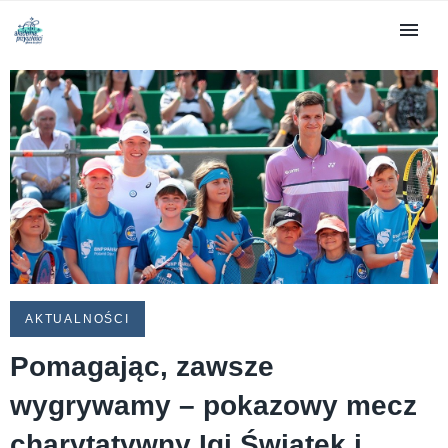
AKTUALNOŚCI
Pomagając, zawsze
wygrywamy – pokazowy mecz
charytatywny Igi Świątek i