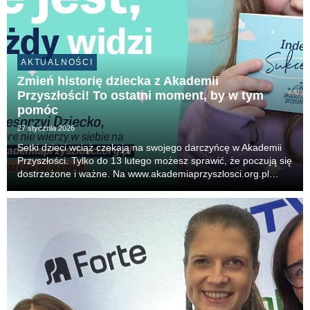
AKTUALNOŚCI
Zmień historię dziecka z Akademii
Przyszłości! To ostatni moment, by w tym
pomóc
27 stycznia 2026
Setki dzieci wciąż czekają na swojego darczyńcę w Akademii
Przyszłości. Tylko do 13 lutego możesz sprawić, że poczują się
dostrzeżone i ważne. Na www.akademiaprzyszlosci.org.pl
znajdziesz ich historie, marzenia i trudności. Wejdź na stronę i
zdecyduj, komu pomóc. Wybiera...