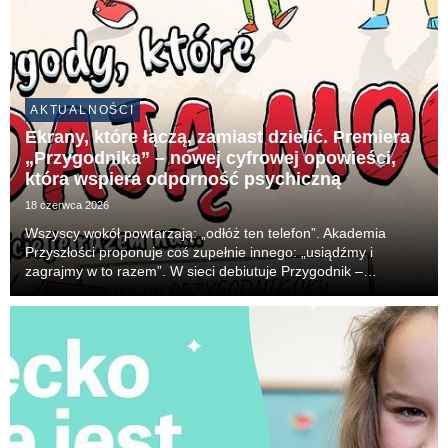
AKTUALNOŚCI
Ekrany, które łączą, zamiast dzielić. Premiera
„Przygodnika” – nowej cyfrowej opowieści,
która wspiera odporność psychiczną
18 czerwca 2026
Wszyscy wokół powtarzają: „odłóż ten telefon”. Akademia
Przyszłości proponuje coś zupełnie innego: „usiądźmy i
zagrajmy w to razem”. W sieci debiutuje Przygodnik –
darmowy, interaktywny komiks fantasy dla dzieci w wieku 8–10
lat. Zamiast przebodźcowującej dopaminy, oferu...