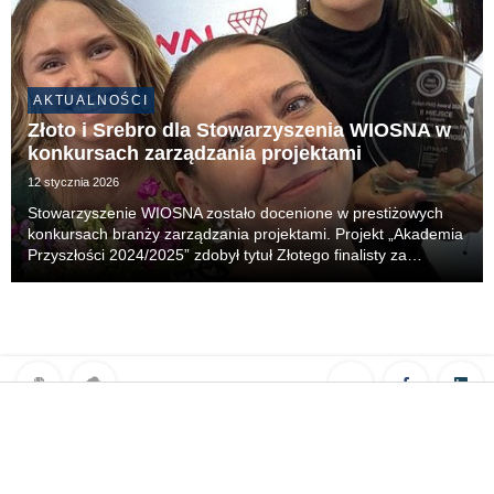
AKTUALNOŚCI
Złoto i Srebro dla Stowarzyszenia WIOSNA w
konkursach zarządzania projektami
12 stycznia 2026
Stowarzyszenie WIOSNA zostało docenione w prestiżowych
konkursach branży zarządzania projektami. Projekt „Akademia
Przyszłości 2024/2025” zdobył tytuł Złotego finalisty za
najlepiej zarządzany projekt w Polsce, w kategorii projekty
społeczne, w konkursie Polish Project E...