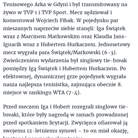
Tenisowego Arka w Gdyni i był transmitowany na
żywo w TVP 1 i TVP Sport. Mecz sędziował i
komentował Wojciech Fibak. W pojedynku par
mieszanych naprzeciw siebie stanęli: Iga Świątek
wraz z Marcinem Matkowskim oraz Klaudia Jans-
Ignacik wraz z Hubertem Hurkaczem. Jednosetowy
mecz wygrała para Świątek/Matkowski (6-3).
Zwieńczeniem wydarzenia był singlowy tie-break
pomiędzy Igą Świątek i Hubertem Hurkaczem. Po
efektownej, dynamicznej grze pojedynek wygrała
nasza najlepsza tenisistka, zajmująca obecnie 8.
miejsce w rankingu WTA (7-4).
Przed meczem Iga i Hubert rozegrali singlowe tie-
breaki, które były nagrodą w ramach prowadzonej
przed spotkaniem licytacji. Zwycięzca ofiarował ją
swojemu 12-letniemu synowi – to on miał okazję,