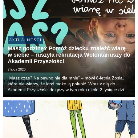
AKTUALNOŚCI
Masz godzinę? Pomóż dziecku znaleźć wiarę
w siebie – ruszyła rekrutacja Wolontariuszy do
Akademii Przyszłości
7 lipca 2026
„Masz czas? Na pewno nie dla mnie” – mówi 8-letnia Zosia,
która nie wierzy, że ktoś może ją polubić. Wraz z nią do
Akademii Przyszłości dołączy w tym roku około 2 tysiące dzieci
– każde z nich potrzebuje swojej Wolontariuszki lub
Wolontariusza. To oni poprzez indywidualn...